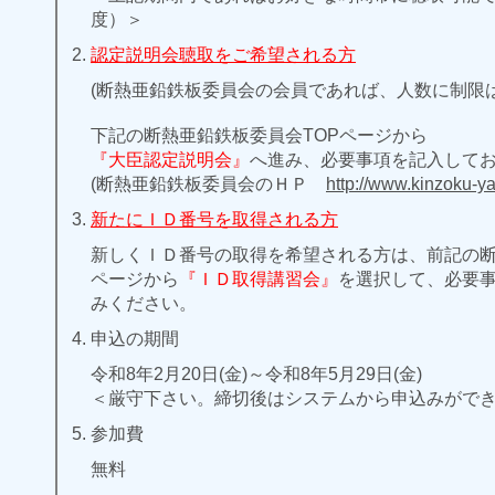
度）＞
認定説明会聴取をご希望される方
(断熱亜鉛鉄板委員会の会員であれば、人数に制限
下記の断熱亜鉛鉄板委員会TOPページから
『大臣認定説明会』
へ進み、必要事項を記入して
(断熱亜鉛鉄板委員会のＨＰ
http://www.kinzoku-ya
新たにＩＤ番号を取得される方
新しくＩＤ番号の取得を希望される方は、前記の断
ページから
『ＩＤ取得講習会』
を選択して、必要事
みください。
申込の期間
令和8年2月20日(金)～令和8年5月29日(金)
＜厳守下さい。締切後はシステムから申込みがで
参加費
無料